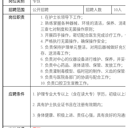
岗位类别
专技
招聘范围
公开招聘
招聘人数
10
人
岗位职责
1.
在护士长领导下工作；
2.
熟练掌握各种器械、环境的清洁，保养、消毒
三查七对制度和无菌操作原则；
3.
开展四手操作，密切配合医生完成诊疗工作，
4.
严格执行无菌操作，确保操作安全；
5.
负责保持护理单元整洁，对用后器械做好充分
存、送消毒工作；
6.
负责对中心的仪器设备进行维护、保养，并妥
7.
负责中心药品、液体请领、保管、发放工作；
8.
负责灌制毒模型、临时冠的制作、义齿的保管
9.
负责与医院各部门的协调与配合工作；
10.
负责口腔卫生宣教工作
。
应聘条件
1.
护理专业大专以上（含在读大专）学历，初级以上
2.
具有护士执业证书且在注册有效期内；
3.
身体健康、积极上进、责任心强，具有良好的沟通