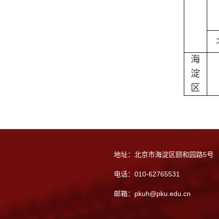
海
淀
区
地址：北京市海淀区颐和园路5号
电话：010-62765531
邮箱：pkuh@pku.edu.cn