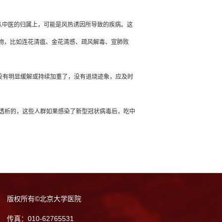
物，比如连花清瘟、金花清感、疏风解毒、宣肺败
版权所有©北京大学医院
传真：010-62765531