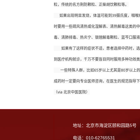
粒，传统的名方荆防颗粒、正柴胡饮颗粒等。
      如果出现明显发烧，体温可能到39摄氏度，咽喉疼痛非常明显，只是感觉肌肉酸痛，没有怕冷的明显感觉，有乏力、咳嗽的情况下，从中医的归属上，可能是风热诱因所导致的疾病。这
时要用一些疏风清热或化湿解表、清热解毒这类的中
毒、清肺排毒、热炎宁、银翘解毒颗粒、蓝芩口服液
        如果有了这样的症状不适，患者选择中药时，选准了一种药物，按照说明书或咨询一下专业医师来进行服用，如果服用1~2天，症状没有明显缓解或持续加重了，没有退烧迹象，应及时
到医疗机构就诊，千万不要盲目同时服用多种功效类
       一些特殊人群，比如65岁以上尤其是80岁以上的老年人，有慢性基础病的，有肿瘤的，有免疫相关疾病的，慢性肾功能衰竭在做常规透析的，这些人群如果感染了新型冠状病毒后，吃中
成药时一定要向专业医师咨询，在医生的规范指导下
（via 北京中医医院）
地址：北京市海淀区颐和园路5号
电话：010-62765531