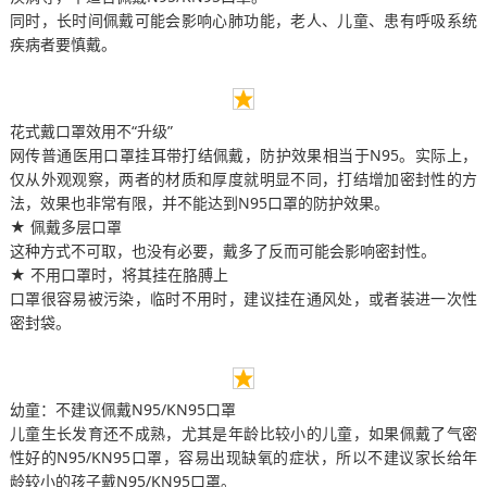
同时，长时间佩戴可能会影响心肺功能，老人、儿童、患有呼吸系统
疾病者要慎戴。
花式戴口罩效用不“升级”  
网传普通医用口罩挂耳带打结佩戴，防护效果相当于N95。实际上，
仅从外观观察，两者的材质和厚度就明显不同，打结增加密封性的方
法，效果也非常有限，并不能达到N95口罩的防护效果。
★ 佩戴多层口罩
这种方式不可取，也没有必要，戴多了反而可能会影响密封性。
★ 不用口罩时，将其挂在胳膊上
口罩很容易被污染，临时不用时，建议挂在通风处，或者装进一次性
密封袋。
幼童：不建议佩戴N95/KN95口罩
儿童生长发育还不成熟，尤其是年龄比较小的儿童，如果佩戴了气密
性好的N95/KN95口罩，容易出现缺氧的症状，所以不建议家长给年
龄较小的孩子戴N95/KN95口罩。