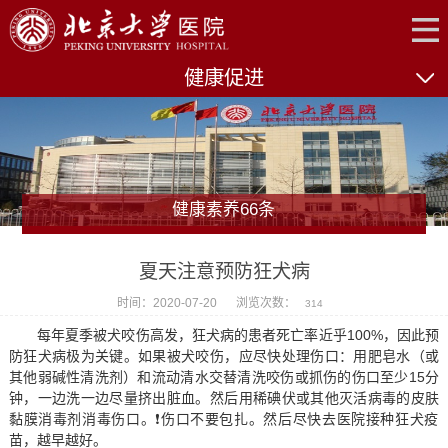
健康促进
健康素养66条
夏天注意预防狂犬病
时间：2020-07-20
浏览次数：
314
每年夏季被犬咬伤高发，狂犬病的患者死亡率近乎100%，因此预
防狂犬病极为关键。如果被犬咬伤，应尽快处理伤口：用肥皂水（或
其他弱碱性清洗剂）和流动清水交替清洗咬伤或抓伤的伤口至少15分
钟，一边洗一边尽量挤出脏血。然后用稀碘伏或其他灭活病毒的皮肤
黏膜消毒剂消毒伤口。❗️伤口不要包扎。然后尽快去医院接种狂犬疫
苗，越早越好。