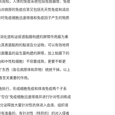
所周知，人体的免疫系统包括免疫器官、免疫
为对病原的免疫应答又包括先天性免疫和适应
答时免疫细胞迅速增值和免疫因子产生的物质
消化道和泌尿道黏膜构建的屏障作用最为重
及其表面黏附的黏液及分泌物，可以有效地将
表面覆盖的益生菌构建的屏障，加上粘膜下的
胞和中性粒细胞）不但要成熟，更要不断更
眼
”
东西（各位病原体和异物）统统干掉。以上
着至关重要的作用。
胞执行，形成细胞免疫和体液免疫两个子系
“
空白
”
免疫细胞迅速增值并进行针对性训练成
分泌释放大量针对性抗体进入血液、组织液
是有准备的、有针对性（特异的）的对入侵者