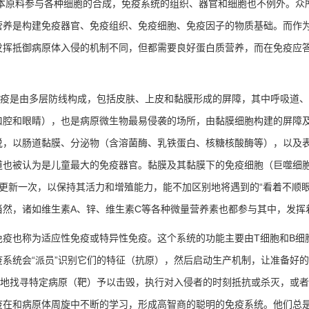
本原料参与各种细胞的合成，免疫系统的组织、器官和细胞也不例外。众
营养是构建免疫器官、免疫组织、免疫细胞、免疫因子的物质基础。而作
发挥抵御病原体入侵的机制不同，但都需要良好蛋白质营养，而在免疫应
疫是由多层防线构成，包括皮肤、上皮和黏膜形成的屏障，其中呼吸道、
口腔和眼睛），也是病原微生物最易侵袭的场所，由黏膜细胞构建的屏障
说，以肠道黏膜、分泌物（含溶菌酶、乳铁蛋白、核糖核酸酶等），以及
道也被认为是儿童最大的免疫器官。黏膜及其黏膜下的免疫细胞（巨噬细
更新一次，以保持其活力和增殖能力，能不加区别地将遇到的
“
看着不顺
当然，诸如维生素
A
、锌、维生素
C
等各种微量营养素也都参与其中，发挥
免疫也称为适应性免疫或特异性免疫。这个系统的功能主要由
T
细胞和
B
细
疫系统会
“
派员
”
识别它们的特征（抗原），然后启动生产机制，让准备好的
地找寻特定病原（靶）予以击毁，执行对入侵者的时刻抵抗或杀灭，或者
疫在和病原体周旋中不断的学习，形成高智商的聪明的免疫系统。他们总