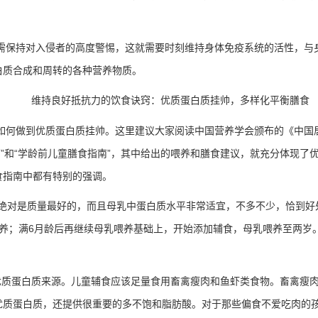
需保持对入侵者的高度警惕，这就需要时刻维持身体免疫系统的活性，与
白质合成和周转的各种营养物质。
维持良好抵抗力的饮食诀窍：优质蛋白质挂帅，多样化平衡膳食
如何做到优质蛋白质挂帅。这里建议大家阅读中国营养学会颁布的《中国
南
”
和
“
学龄前儿童膳食指南
”
，其中给出的喂养和膳食建议，就充分体现了
食指南中都有特别的强调。
绝对是质量最好的，而且母乳中蛋白质水平非常适宜，不多不少，恰到好
养；满
6
月龄后再继续母乳喂养基础上，开始添加辅食，母乳喂养至两岁
。
优质蛋白质来源。儿童辅食应该足量食用畜禽瘦肉和鱼虾类食物。畜禽瘦
优质蛋白质，还提供很重要的多不饱和脂肪酸。对于那些偏食不爱吃肉的