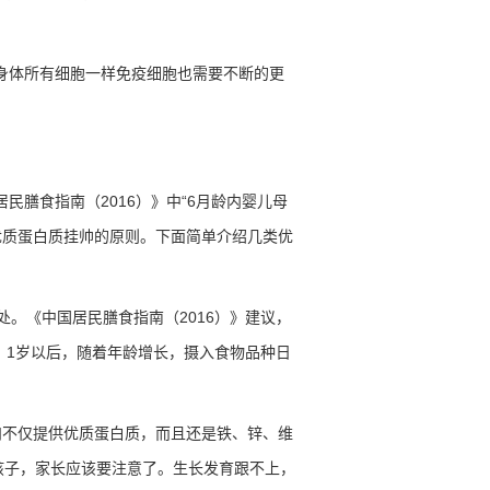
身体所有细胞一样免疫细胞也需要不断的更
居民膳食指南（
2016
）》中
“6
月龄内婴儿母
优质蛋白质挂帅的原则。下面简单介绍几类优
处。《中国居民膳食指南（
2016
）》建议，
。
1
岁以后，随着年龄增长，摄入食物品种日
肉不仅提供优质蛋白质，而且还是铁、锌、维
孩子，家长应该要注意了。生长发育跟不上，