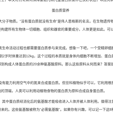
蛋白质营养
大分子物质。
“
没有蛋白质就没有生命
”
是伟人恩格斯的名言。在生物遗传
是构建所有生物体一切细胞、组织和器官的重要成分，人体更是如此。可
类生命活动过程也都需要蛋白质参与来完成。想象一下吧，一个受精卵细
到
2
岁时体重达到
12kg
，这个过程的本质就是身体内细胞不断增加、蛋白
得到构成人体蛋白质的
20
余种氨基酸原料。那么这些原料从何而来？答案
没有能力利用空气中的氮来合成蛋白质。但豆科植物似乎可以，它利用根
链的顶端，人类可以利用动植物食物的蛋白质为原料合成自身蛋白质。
，其中蛋白质经消化后的氨基酸才能吸收进入人体并被人体利用。值得注
进来的。这些氨基酸被称为
“
必需氨基酸
”
。如果你有兴趣，可以记一下这
8