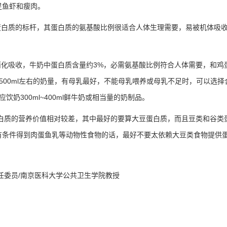
足鱼虾和瘦肉。
蛋白质的标杆，其蛋白质的氨基酸比例很适合人体生理需要，易被机体吸
消化吸收，牛奶中蛋白质含量约
3%
，必需氨基酸比例符合人体需要，和鸡
500ml
左右的奶量，有母乳最好，不能母乳喂养或母乳不足时，可以选择
应饮奶
300ml~400ml
鲜牛奶或相当量的奶制品。
白质的营养价值相对较差，其中最好的要算大豆蛋白质，而且豆类和谷类
有条件得到肉蛋鱼乳等动物性食物的话，最好不要太依赖大豆类食物提供
任委员
/
南京医科大学公共卫生学院教授