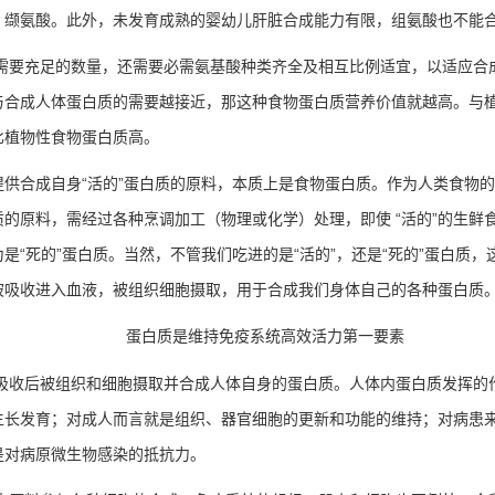
、缬氨酸。此外，未发育成熟的婴幼儿肝脏合成能力有限，组氨酸也不能
需要充足的数量，还需要必需氨基酸种类齐全及相互比例适宜，以适应合
与合成人体蛋白质的需要越接近，那这种食物蛋白质营养价值就越高。与
比植物性食物蛋白质高。
提供合成自身
“
活的
”
蛋白质的原料，本质上是食物蛋白质。作为人类食物的
质的原料，需经过各种烹调加工（物理或化学）处理，即使
“
活的
”
的生鲜
为是
“
死的
”
蛋白质。当然，不管我们吃进的是
“
活的
”
，还是
“
死的
”
蛋白质，
被吸收进入血液，被组织细胞摄取，用于合成我们身体自己的各种蛋白质
蛋白质是维持免疫系统高效活力第一要素
吸收后被组织和细胞摄取并合成人体自身的蛋白质。人体内蛋白质发挥的
生长发育；对成人而言就是组织、器官细胞的更新和功能的维持；对病患
是对病原微生物感染的抵抗力。