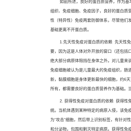
如前所述，良好的蛋白质营养，作为基
组织、免疫细胞、免疫因子，良好的蛋白质
性（特异性）免疫两套防御体系，尽管他们
基础更离不开蛋白质。
1.
先天性免疫对蛋白质的依赖
先天性免
要，因为这是人体对外开放的窗口（还包括
绝大部分病原体阻挡在身体之外。对儿童来
免疫细胞被认为是儿童最大的免疫组织，肠
新，黏膜细胞是身体更新最快的细胞，约
6
天
所有，都需要良好的蛋白质营养作为基础。
2.
获得性免疫对蛋白质的依赖
获得性
统。当机体遇到某种特定的病原入侵，该免
为
“
攻击
”
细胞，然后带上识别标签，有针对性
和分泌物，包围和剿灭特定病原。获得性免