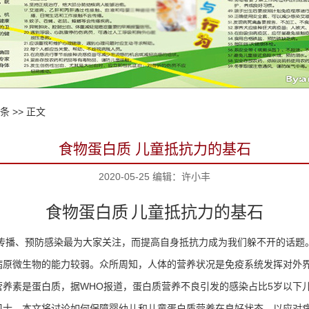
6条
>> 正文
食物蛋白质 儿童抵抗力的基石
2020-05-25 编辑：许小丰
食物蛋白质
儿童抵抗力的基石
传播、预防感染最为大家关注，而提高自身抵抗力成为我们躲不开的话题
病原微生物的能力较弱。众所周知，人体的营养状况是免疫系统发挥对外
营养素是蛋白质，据
WHO
报道，蛋白质营养不良引发的感染占比
5
岁以下
卫士，本文将讨论如何保障婴幼儿和儿童蛋白质营养在良好状态，以应对