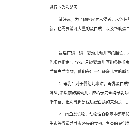
进行应答和杀灭。
请注意，为了随时应对入侵者，人体必
新，也需要消耗大量的蛋白质，以及帮助蛋
最后再谈一谈，婴幼儿和儿童的膳食，
乳喂养指南
”
、
“7-24
月龄婴幼儿母乳喂养指
质蛋白质食物，他们在每一年龄段儿童的膳
1.
母乳：对于婴幼儿来讲，母乳蛋白质
满
6
月龄以前的婴幼儿，应给予完全纯母乳喂
渐丰富，但母乳仍是优质蛋白质的来源之一
2
．肉鱼类食物：动物性食物基本都是
生素等微量营养素密集的食物。鱼类除提供