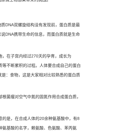
物质
DNA
双螺旋结构没有发现前，蛋白质是最
以说
DNA
携带生命的信息，而蛋白质就是生命
胞，在子宫内经过
270
天的孕育，成长为
质等不断累积的过程。人体要合成自己的蛋白
就是：食物，这是大家相对比较熟悉的蛋白质
部根菌瘤对空气中氮的固氮作用合成蛋白质，
意的是，在合成人体的
20
余种氨基酸中，有
8
种氨基酸的名字，赖氨酸、色氨酸、苯丙氨