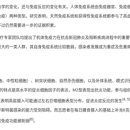
力学的变化，还与免疫反应的变化有关。人体免疫系统由免疫器官、免疫
免疫）两种类型。研究表明，天然免疫系统和获得性免疫系统都参与了高
不过仍然需要进一步的证据积累。
疗专家团队均提出了机体免疫力在抗击新冠肺炎及阻断疾病进程中的重要
较大的一类人群，其自身免疫系统比较脆弱，感染者发展成为重症及危重
胞、中性粒细胞）、树突状细胞、自然杀伤细胞，以及补体系统、模式识
的特点是高水平的促炎细胞因子的表达，
M2
型表现出抗炎功能，参与组
[4, 5]
这表明高盐摄入可能通过左右巨噬细胞表型分布，促进炎症反应的发生
李斯特菌感染的能力受到阻碍。而志愿者在每日膳食摄入的基础上补充
6
克
[6]
的免疫功能被削弱
。