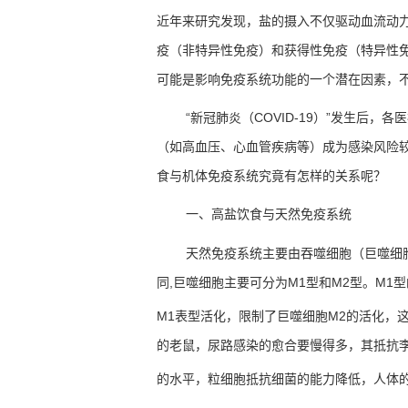
近年来研究发现，盐的摄入不仅驱动血流动
疫（非特异性免疫）和获得性免疫（特异性
可能是影响免疫系统功能的一个潜在因素，
“
新冠肺炎（
COVID-19
）
”
发生后，各医
（如高血压、心血管疾病等）成为感染风险
食与机体免疫系统究竟有怎样的关系呢？
一、高盐饮食与天然免疫系统
天然免疫系统主要由吞噬细胞（巨噬细
同
,
巨噬细胞主要可分为
M1
型和
M2
型。
M1
型
M1
表型活化，限制了巨噬细胞
M2
的活化，
的老鼠，尿路感染的愈合要慢得多，其抵抗
的水平，粒细胞抵抗细菌的能力降低，人体