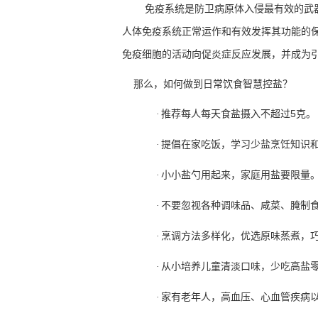
免疫系统是防卫病原体入侵最有效的武
人体免疫系统正常运作和有效发挥其功能的
免疫细胞的活动向促炎症反应发展，并成为
那么，如何做到日常饮食智慧控盐？
推荐每人每天食盐摄入不超过
5
克。
·
提倡在家吃饭，学习少盐烹饪知识
·
小小盐勺用起来，家庭用盐要限量
·
不要忽视各种调味品、咸菜、腌制
·
烹调方法多样化，优选原味蒸煮，
·
从小培养儿童清淡口味，少吃高盐
·
家有老年人，高血压、心血管疾病
·