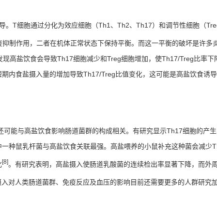
导。
T
细胞通过分化为效应细胞（
Th1
、
Th2
、
Th17
）和调节性细胞（
Tre
疫抑制作用，二者在机体正常状态下保持平衡。而这一平衡的破坏是许多
发现高盐饮食会导致
Th17
细胞减少和
Treg
细胞增加，使
Th17/Treg
比率下
短期内食盐摄入量的增加导致
Th17/Treg
比值变化，这可能是高盐饮食诱导
还可能与高盐饮食影响肠道菌群的构成相关。有研究显示
Th17
细胞的产生
中一种鼠乳杆菌与高盐饮食关联最强。高盐喂养的小鼠补充这种菌会减少
T
[8]
化
。有研究表明，高盐摄入使肠道乳酸菌的连续检出率显著下降，而外
摄入对人类肠道菌群、免疫反应及血压的影响目前还需要更多的人群研究