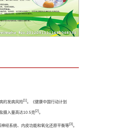
[1]
病的发病风险
。《健康中国行动计划
[2]
盐摄入量高达
10.5
克
。
[3]
感神经系统、内皮功能和氧化还原平衡等
。