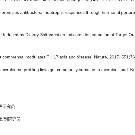
t compromises antibacterial neutrophil responses through hormonal pertur
nce Induced by Dietary Salt Variation Indicates Inflammation of Target O
e gut commensal modulates TH 17 axis and disease. Nature, 2017. 551(76
ve microbiome profiling links gut community variation to microbial load. 
理研究员
士
/
副研究员