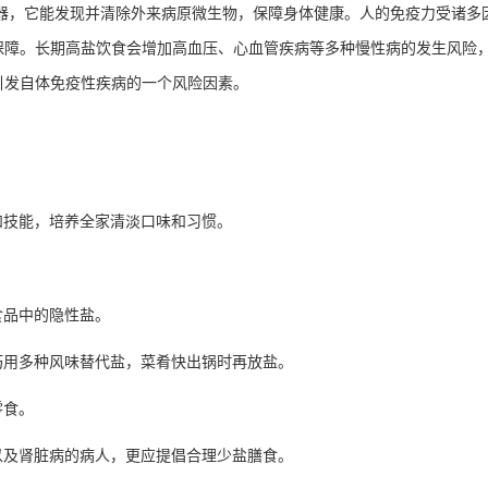
器，它能发现并清除外来病原微生物，保障身体健康。人的免疫力受诸多
保障。长期高盐饮食会增加高血压、心血管疾病等多种慢性病的发生风险
引发自体免疫性疾病的一个风险因素。
和技能，培养全家清淡口味和习惯。
。
食品中的隐性盐。
巧用多种风味替代盐，菜肴快出锅时再放盐。
零食。
以及肾脏病的病人，更应提倡合理少盐膳食。