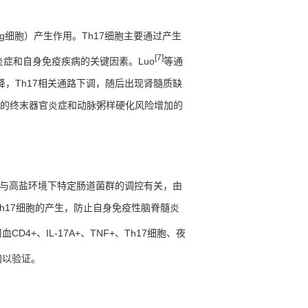
g
细胞）产生作用。
Th17
细胞主要通过产生
[7]
炎症和自身免疫疾病的关键因素。
Luo
等通
降，
Th17
相关通路下调，随后出现肾髓质缺
的终末器官炎症和动脉粥样硬化风险增加的
与高盐环境下特定肠道菌群的调控有关，由
h17
细胞的产生，防止自身免疫性脑脊髓炎
周血
CD4+
、
IL-17A+
、
TNF+
、
Th17
细胞、夜
加以验证。