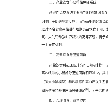
二、高盐饮食与获得性免疫系统
获得性免疫系统主要由
T
细胞和
B
细胞介
细胞因子促进炎症反应，而
Treg
细胞起着免
过对
15
名健康男性进行短期高盐饮食干预，
氧、支气管动脉血管舒张增高等表现，提示
一个潜在机制。
三、高盐饮食与肠道菌群
高盐饮食引起血压升高除已知机制外，
高盐喂养的小鼠部分肠道菌群明显减少，其
（脑炎小鼠模型）和盐敏感性高血压发生恶
[9]
间收缩压和舒张压均显著增加
。关于高盐
四、合理膳食、智慧控盐