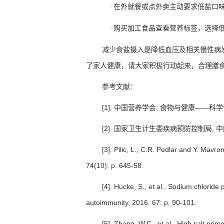
在外就餐或点外卖主动要求低盐口
·
购买加工食品查看营养标签，选择
·
减少食盐摄入是降低血压及相关慢性病
了家人健康，请大家积极行动起来，合理膳
参考文献：
[1].
中国营养学会
,
食物与健康
——
科学
[2].
国家卫生计生委疾病预防控制局
,
中
[3]. Pilic, L., C.R. Pedlar and Y. Mavr
74(10): p. 645-58.
[4]. Hucke, S., et al., Sodium chlori
autoimmunity, 2016. 67: p. 90-101.
[5]. Zhang, W.C., et al., High salt pri