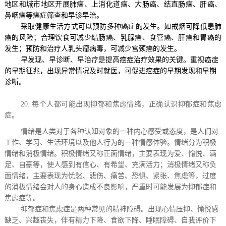
地区和城市地区开展肺癌、上消化道癌、大肠癌、结直肠癌、肝癌、
鼻咽癌等癌症筛查和早诊早治。
采取健康生活方式可以预防多种癌症的发生。如戒烟可降低患肺
癌的风险；合理饮食可减少结肠癌、乳腺癌、食管癌、肝癌和胃癌的
发生；预防和治疗人乳头瘤病毒，可减少宫颈癌的发生。
早发现、早诊断、早治疗是提高癌症治疗效果的关键。重视癌症
的早期征兆，出现异常情况及时就医，可促进癌症的早期发现和早期
诊断。
20.
每个人都可能出现抑郁和焦虑情绪，正确认识抑郁症和焦虑
症。
情绪是人类对于各种认知对象的一种内心感受或态度，是人们对
工作、学习、生活环境以及他人行为的一种情感体验。情绪分为积极
情绪和消极情绪。积极情绪又称正面情绪，主要表现为爱、愉悦、满
足、自豪等，使人感到有信心、有希望、充满活力；消极情绪又称负
面情绪，主要表现为忧愁、悲伤、痛苦、恐惧、紧张、焦虑等，过度
的消极情绪会对人的身心造成不良影响，严重时可能发展为抑郁症和
焦虑症等。
抑郁症和焦虑症是两种常见的精神障碍。出现心情压抑、愉悦感
缺乏、兴趣丧失，伴有精力下降、食欲下降、睡眠障碍、自我评价下