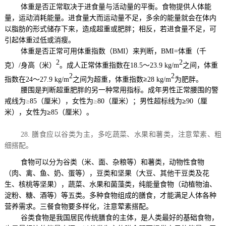
体重是否正常取决于进食量与活动量的平衡。食物提供人体能
量，运动消耗能量。进食量大而运动量不足，多余的能量就会在体内
以脂肪的形式储存下来，造成超重或肥胖；相反，若进食量不足，可
引起体重过低或消瘦。
体重是否正常可用体重指数（
BMI
）来判断
，
BMI=
体重（千
2
2
克）
/
身高（米）
。成人正常体重指数在
18.5
～
23.9 kg/m
之间，体重
2
2
指数在
24
～
27.9 kg/m
之间为超重，体重指数
≥
28 kg/m
为肥胖。
腰围是判断超重肥胖的另一种常用指标。成年男性正常腰围的警
戒线为
≥
85
（厘米），女性为
≥
80
（厘米）；男性超标线为
≥
90
（厘
米），女性为
≥
85
（厘米）。
28.
膳食应以谷类为主，多吃蔬菜、水果和薯类，注意荤素、粗
细搭配。
食物可以分为谷类（米、面、杂粮等）和薯类，动物性食物
（肉、禽、鱼、奶、蛋等），豆类和坚果（大豆、其他干豆类及花
生、核桃等坚果），蔬菜、水果和菌藻类，纯能量食物（动植物油、
淀粉、糖、酒等）等五类。多种食物组成的膳食，才能满足人体各种
营养需求。三餐食物要多样化，注意荤素搭配。
谷类食物是我国居民传统膳食的主体，是人类最好的基础食物，