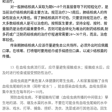
和治疗。
对一般肺结核病人采取为期
6
～
8
个月直接督导下的短程化疗，是
当前治疗结核病的最主要方法。规范治疗
2
～
3
周后，肺结核病人的传
染性就会大大降低。得了肺结核病并不可怕，只要坚持规范治疗，绝
大多数结核病人是可以治愈的。按照医生要求，坚持全程、按时、按
量服药是治愈的最重要条件，否则可能会转化为难治的耐药结核病
,
耐
多药或广泛耐药结核病的治疗疗程通常需要
24
～
36
个月，而且，治愈
率较低。
传染期肺结核病人应该尽量避免去公共场所，必须外出时应佩戴
口罩。在咳嗽、打喷嚏时要用纸巾或手绢捂住口鼻，以减少结核菌的
传播。
1
3.
在血吸虫病流行区，应尽量避免接触疫水；接触疫水后，应
及时进行检查或接受预防性治疗。
血吸虫病是严重危害人体健康的寄生虫病，人和家畜接触了含有
血吸虫尾蚴的水体（简称
“
疫水
”
），就会感染血吸虫病。血吸虫感染
集中发生在每年的
4
～
10
月。
预防血吸虫病，不要接触有钉螺（血吸虫病传播的中间宿主）孳
生地的湖、河、塘及水渠的水体，不要在可能含有血吸虫尾蚴
的
水中
游泳、戏水、打草、捕鱼、捞虾、洗衣、洗菜或进行其他活动。因生