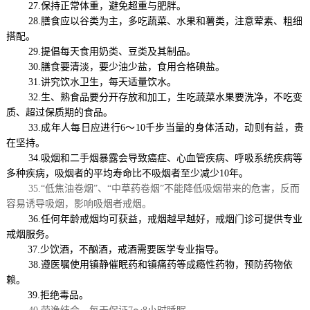
27.保持正常体重，避免超重与肥胖。
28.膳食应以谷类为主，多吃蔬菜、水果和薯类，注意荤素、粗细
搭配。
29.提倡每天食用奶类、豆类及其制品。
30.膳食要清淡，要少油少盐，食用合格碘盐。
31.讲究饮水卫生，每天适量饮水。
32.生、熟食品要分开存放和加工，生吃蔬菜水果要洗净，不吃变
质、超过保质期的食品。
33.
成年人每日应进行
6～10千步当量的身体活动，动则有益，贵
在坚持。
34.吸烟和二手烟暴露会导致癌症、心血管疾病、呼吸系统疾病等
多种疾病，吸烟者的平均寿命比不吸烟者至少减少10年。
35.“低焦油卷烟”、“中草药卷烟”不能降低吸烟带来的危害，反而
容易诱导吸烟，影响吸烟者戒烟。
36.任何年龄戒烟均可获益，戒烟越早越好，戒烟门诊可提供专业
戒烟服务。
37.少饮酒，不酗酒，戒酒需要医学专业指导。
38.遵医嘱使用镇静催眠药和镇痛药等成瘾性药物，预防药物依
赖。
39.拒绝毒品。