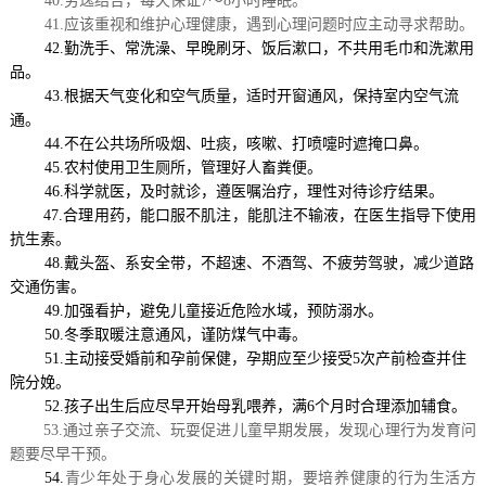
40.劳逸结合，每天保证7～8小时睡眠。
41.应该重视和维护心理健康，遇到心理问题时应主动寻求帮助。
42.
勤洗手、常洗澡、早晚刷牙、饭后漱口，不共用毛巾和洗漱用
品。
43.
根据天气变化和空气质量，适时开窗通风，保持室内空气流
通。
44.不在公共场所吸烟、吐痰，咳嗽、打喷嚏时遮掩口鼻。
45.农村使用卫生厕所，管理好人畜粪便。
46.科学就医，及时就诊，遵医嘱治疗，理性对待诊疗结果。
47.合理用药，能口服不肌注，能肌注不输液，在医生指导下使用
抗生素。
48.戴头盔、系安全带，不超速、不酒驾、不疲劳驾驶，减少道路
交通伤害。
49.加强看护，避免儿童接近危险水域，预防溺水。
50.冬季取暖注意通风，谨防煤气中毒。
51.主动接受婚前和孕前保健，孕期应至少接受5次产前检查并住
院分娩。
52.孩子出生后应尽早开始母乳喂养，满6个月时合理添加辅食。
53.通过亲子交流、玩耍促进儿童早期发展，发现心理行为发育问
题要尽早干预。
54.
青少年处于身心发展的关键时期，要培养健康的行为生活方