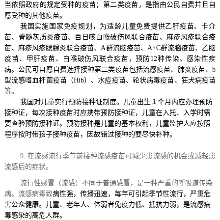
当依照政府的规定受种的疫苗；第二类疫苗，是指由公民自费并且自
愿受种的其他疫苗。
我国实施国家免疫规划，为适龄儿童免费提供乙肝疫苗、卡介
苗、脊髓灰质炎疫苗、百日咳白喉破伤风联合疫苗、麻疹风疹联合疫
苗、麻疹风疹腮腺炎联合疫苗、
A
群流脑疫苗、
A+C
群流脑疫苗、乙脑
疫苗、甲肝疫苗、白喉破伤风联合疫苗，预防
12
种传染、感染性疾
病。公民可自愿自费选择接种第二类疫苗包括流感疫苗、肺炎疫苗、
b
型流感嗜血杆菌疫苗（
Hib
）、水痘疫苗、轮状病毒疫苗、狂犬病疫苗
等。
我国对儿童实行预防接种证制度。儿童出生１个月内应办理预防
接种证，每次接种疫苗时应携带预防接种证，儿童在入托、入学时需
要查验预防接种证。预防接种是儿童的基本权利，儿童监护人应按照
程序按时带孩子接种疫苗，因故错过接种的要尽快补种。
9. 在流感流行季节前接种流感疫苗可减少患流感的机会或减轻患
流感后的症状。
流行性感冒（流感）不同于普通感冒，是一种严重的呼吸道传染
病。流感病毒致
病性强，传播迅速，每年可引起季节性流行，严重危
害公众健康。
儿童、老年人、体弱者免疫力低、抵抗力弱，
是流感病
毒感染的高危人群。