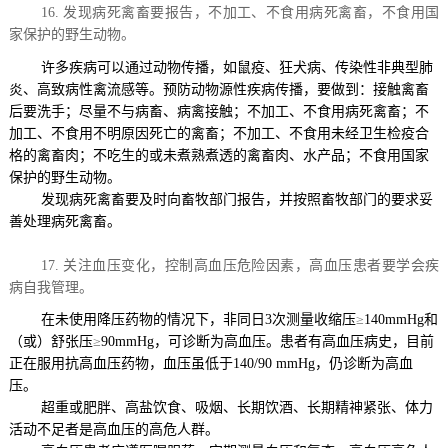
16.
发现病死禽畜要报告，不加工、不食用病死禽畜，不食用国
家保护的野生动物。
许多疾病可以通过动物传播，如鼠疫、狂犬病、传染性非典型肺
炎、高致病性禽流感等。预防动物源性疾病传播，要做到：接触禽畜
后要洗手；尽量不与病畜、病禽接触；不加工、不食用病死禽畜；不
加工、不食用不明原因死亡的禽畜；不加工、不食用未经卫生检疫合
格的禽畜肉；不吃生的或未煮熟煮透的禽畜肉、水产品；不食用国家
保护的野生动物。
发现病死禽畜要及时向畜牧部门报告，并按照畜牧部门的要求妥
善处理病死禽畜。
17
.
关注血压变化，控制高血压危险因素，高血压患者要学会疾
病自我管理。
在未使用降压药物的情况下，非同日
3
次测量收缩压
≥
140mmHg
和
（或）舒张压
≥
90mmHg
，可诊断为高血压。患者有高血压病史，目前
正在服用抗高血压药物，血压虽低于
140/90 mmHg
，仍诊断为高血
压。
超重
或
肥胖、高盐饮食、吸烟、长期饮酒、长期精神紧张、体力
活动不足者是高血压的高危人群。