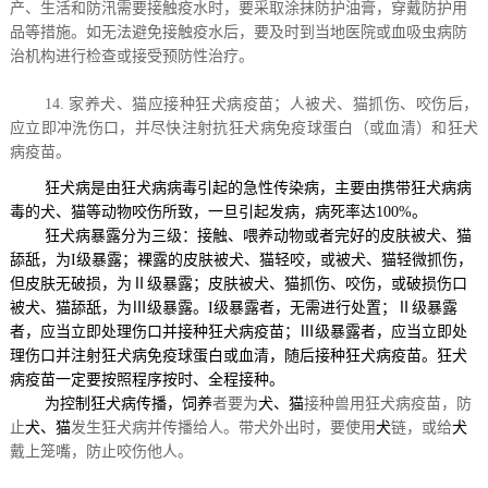
产、生活和防汛需要接触疫水时，要采取涂抹防护油膏，穿戴防护用
品等措施。如无法避免接触疫水后，要及时到当地医院或血吸虫病防
治机构进行检查或接受预防性治疗。
14.
家养犬、猫应接种狂犬病疫苗；人被犬、猫抓伤、咬伤后，
应立即冲洗伤口，并尽快注射抗狂犬病免疫球蛋白（或血清）和狂犬
病疫苗。
狂犬病是由狂犬病病毒引起的急性传染病，主要由携带狂犬病病
毒的犬、猫等动物咬伤所致，一旦引起发病，病死率达
100%
。
狂犬病暴露分为三级：接触、喂养动物或者完好的皮肤被犬、猫
舔舐，为
I
级暴露；裸露的皮肤被犬、猫轻咬，或被犬、猫轻微抓伤，
但皮肤无破损，为
Ⅱ级暴露；皮肤被犬、猫抓伤、咬伤，或破损伤口
被犬、猫舔舐，为Ⅲ级暴露。
I
级暴露者，无需进行处置；
Ⅱ级暴露
者，应当立即处理伤口并接种狂犬病疫苗；Ⅲ级暴露者，应当立即处
理伤口并注射狂犬病免疫球蛋白或血清，随后接种狂犬病疫苗。狂犬
病疫苗一定要按照程序按时、全程接种。
为控制狂犬病传播，饲养
者要为
犬、猫
接种兽用狂犬病疫苗，防
止
犬、猫
发生狂犬病并传播给人。带犬外出时，要使用
犬
链，或给
犬
戴上笼嘴，防止咬伤他人。