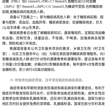
血糖（
FBG
）在
6.1mmol/L
≤
FBG
＜
7.0mmol/L
或糖负荷
2
小时血糖
（
2hPG
）在
7.8mmol/L
≤
2hPG
＜
11.1mmol/L
为糖调节受损
,
也称糖尿病
前期
,
是糖尿病的极高危人群。
具备以下因素之一，即为糖尿病高危人群：处于糖尿病前期、超
重与肥胖、高血压、血脂异常、糖尿病家族史、妊娠糖尿病史、巨大
儿
(
出生体重
≥
4Kg)
生育史。
糖尿病患者应全面了解糖尿病知识，遵医嘱用药，定期监测血糖
和血脂，控制饮食，适量运动，不吸烟，不喝酒，加强疾病自我管
理，预防和减少并发症。
根据国家基本公共卫生服务项目的要求，乡镇卫生院（村卫生
室）、社区卫生服务中心（站）为辖区居民提供糖尿病管理服务。对
2
型糖尿病高危人群进行针对性的健康教育和健康指导，建议其每年至
少测量
1
次空腹血糖；对确诊的
2
型糖尿病患者，每年提供
4
次免费空腹
血糖检测，至少进行
4
次面对面随访。
19.
积极参加癌症筛查，及早发现癌症和癌前病变。
癌症筛查和早期检测是发现癌症和癌前病变的重要途径，有利于
癌症的早期发现和及时治疗，应积极参加癌症定期检查。成年女性应
定期参加宫颈癌和乳腺癌筛查，还应进行乳腺自我检查。国家为部分
地区农村妇女提供免费的宫颈癌、乳腺癌检查。国家在部分农村高发