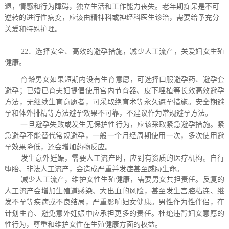
退，情感和行为障碍，独立生活和工作能力丧失。老年期痴呆是不可
逆转的进行性病变，应该由精神科或神经科医生诊治，需要给予充分
关爱和特殊护理。
22．选择安全、高效的避孕措施，减少人工流产，关爱妇女生殖
健康。
育龄男女如果短期内没有生育意愿，可选择口服避孕药、避孕套
避孕；已婚已育夫妇提倡使用宫内节育器、皮下埋植等长效高效避孕
方法，无继续生育意愿者，可采取绝育术等永久避孕措施。安全期避
孕和体外排精等方法避孕效果不可靠，不建议作为常规避孕方法。
一旦避孕失败或发生无保护性行为，应该采取紧急避孕措施。紧
急避孕不能替代常规避孕，一般一个月经周期使用一次，多次使用避
孕效果降低，还会增加药物反应。
发生意外妊娠，需要人工流产时，应到有资质的医疗机构。自行
堕胎、非法人工流产，会造成严重并发症甚至威胁生命。
减少人工流产，维护女性生殖健康，需要男女共担责任。反复的
人工流产会增加生殖道感染、大出血的风险，甚至发生宫腔粘连、继
发不孕等疾病或不良结局，严重影响妇女健康。男性作为性伴侣，在
计划生育、避免意外妊娠中应承担更多的责任。杜绝违背妇女意愿的
性行为，尊重和维护女性在生殖健康方面的权益。