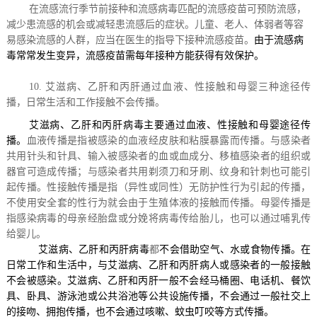
在流感流行季节前接种和流感病毒匹配的流感疫苗可预防流感，
减少患流感的机会或减轻患流感后的症状。儿童、老人、体弱者等容
易感染流感的人群，应当在医生的指导下接种流感疫苗。
由于流感病
毒常常发生变异，流感疫苗需每年接种方能获得有效保护。
10. 艾滋病、乙肝和丙肝通过血液、性接触和母婴三种途径传
播，日常生活和工作接触不会传播。
艾滋病、乙肝和丙肝病毒主要通过血液、性接触和母婴途径传
播。
血液传播是指被感染的血液经皮肤和粘膜暴露而传播。与感染者
共用针头和针具、输入被感染者的血或血成分、移植感染者的组织或
器官可造成传播；与感染者共用剃须刀和牙刷、纹身和针刺也可能引
起传播。性接触传播是指（异性或同性）无防护性行为引起的传播，
不使用安全套的性行为就会由于生殖体液的接触而传播。母婴传播是
指感染病毒的母亲经胎盘或分娩将病毒传给胎儿，也可以通过哺乳传
给婴儿。
艾滋病、乙肝和丙肝病毒
都
不会借助空气、水或食物传播。在
日常工作和生活中，与艾滋病、乙肝和丙肝病人或感染者的一般接触
不会被感染。艾滋病、乙肝和丙肝一般不会经马桶圈、电话机、餐饮
具、卧具、游泳池或公共浴池等公共设施传播，不会通过一般社交上
的接吻、拥抱传播，也不会通过咳嗽、蚊虫叮咬等方式传播。