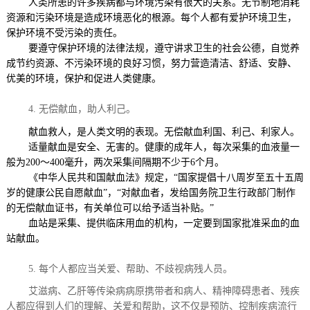
人类所患的许多疾病都与环境污染有很大的关系。无节制地消耗
资源和污染环境是造成环境恶化的根源。每个人都有爱护环境卫生，
保护环境不受污染的责任。
要遵守保护环境的法律法规，遵守讲求卫生的社会公德，自觉养
成节约资源、不污染环境的良好习惯，努力营造清洁、舒适、安静、
优美的环境，保护和促进人类健康。
4. 无偿献血，助人利己。
献血救人，是人类文明的表现。无偿献血利国、利己、利家人。
适量献血是安全、无害的。健康的成年人，每次采集的血液量一
般为
200
～
400
毫升，两次采集间隔期不少于
6
个月。
《中华人民共和国献血法》规定，
“
国家提倡十八周岁至五十五周
岁的健康公民自愿献血
”
，
“
对献血者，发给国务院卫生行政部门制作
的无偿献血证书，有关单位可以给予适当补贴。
”
血站是采集、提供临床用血的机构，一定要到国家批准采血的血
站献血。
5.
每个人都应当关爱、帮助、不歧视病残人员。
艾滋病、乙肝等传染病病原携带者和病人、精神障碍患者、残疾
人都应得到人们的理解、关爱和帮助，这不仅是预防、控制疾病流行