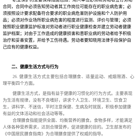
合同，合同中必须告知劳动者其工作岗位可能存在的职业病危害；必
须按照设计要求配备符合要求的职业病危害防护设施和个人防护用
品；必须对作业场所职业病危害的程度进行监测、评价与管理；必须
按照职业健康监护标准对劳动者进行职业健康检查并建立劳动者健康
监护档案；对由于工作造成的健康损害和患职业病的劳动者给予积极
治疗和妥善安置，并给予工伤待遇。劳动者要知晓用法律手段保护自
己应有的健康权益。
二、健康生活方式与行为
26.
健康生活方式主要包括合理膳食、适量运动、戒烟限酒、心
理平衡四个方面。
健康生活方式，是指有益于健康的习惯化的行为方式。主要表现
为生活有规律，没有不良嗜好，讲求个人卫生、环境卫生、饮食卫
生，讲科学、不迷信，平时注意保健、生病及时就医，积极参加健康
有益的文体活动和社会活动等等。
合理膳食指能提供全面、均衡营养的膳食。食物多样，才能满足
人体各种营养需求，达到合理营养，促进健康的目的。卫生部发布的
《中国居民膳食指南》为合理膳食提供了权威的指导。