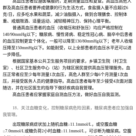
高血压患者应遵医嘱服药，定期测量血压和复查。高血压高危人
群及高血压患者要养成健康的行为生活方式，食盐摄入量不应超过
6
克
/
日，应多吃水果和蔬菜，减少油脂摄入，做到合理膳食、控制体
重、戒烟限酒、适量运动、减轻精神压力、保持心理平衡。
普通高血压患者的血压（收缩压和舒张压）均应严格控制在
140/90mmHg
以下；糖尿病、慢性肾病、稳定性冠心病、脑卒中后患者
的血压控制更宜个体化，一般可以降至
130/80mmHg
以下；老年人收缩
压降至
150mmHg
以下。如能耐受，以上全部患者的血压水平还可以进
一步降低。
根据国家基本公共卫生
服务
项目的要求，乡镇卫生院（村卫生
室）、社区卫生服务中心（站）为辖区居民提供高血压管理服务。血
压正常者应至少每年测量
1
次血压，高危人群至少每
6
个月测量
1
次血
压，并接受医务人员的健康指导。高血压患者每年至少接受
4
次面对面
随访，并在社区医生的指导下做好疾病自我管理。
高血压患者应掌握家庭自测血压方法，做好血压自我监测。
18．关注血糖变化，控制糖尿病危险因素，糖尿病患者应加强自
我管理。
出现糖尿病症状加上随机血糖
≥
11.1mmol/L
，或空腹血糖
≥
7.0mmol/L
或糖负荷
2
小时血糖
≥
11.1mmol/L
，可诊断为糖尿病。空腹