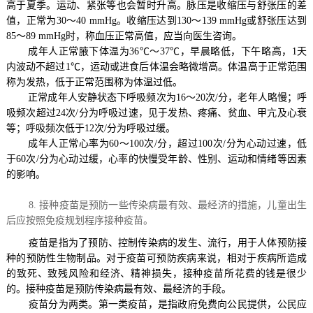
高于夏季。运动、紧张等也会暂时升高。脉压是收缩压与舒张压的差
值，正常为
30
～
40 mmHg
。收缩压达到
130
～
139
mmHg
或舒张压达到
85
～
89
mmHg
时，称血压正常高值，应当向医生咨询。
成年人正常腋下体温为
36
℃～
37
℃，早晨略低，下午略高，
1
天
内波动不超过
1
℃，运动或进食后体温会略微增高。体温高于正常范围
称为发热，低于正常范围称为体温过低。
正常成年人安静状态下呼吸频次为
16
～
20
次
/
分，老年人略慢；呼
吸频次超过
24
次
/
分为呼吸过速，见于发热、疼痛、贫血、甲亢及心衰
等；呼吸频次低于
12
次
/
分为呼吸过缓。
成年人正常心率为
60
～
100
次
/
分，超过
100
次
/
分为心动过速，低
于
60
次
/
分为心动过缓，心率的快慢受年龄、性别、运动和情绪等因素
的影响。
8.
接种疫苗是预防一些传染病最有效、最经济的措施，儿童出生
后应按照免疫规划程序接种疫苗。
疫苗是指为了预防、控制传染病的发生、流行，用于人体预防接
种的预防性生物制品。对于疫苗可预防疾病来说，相对于疾病所造成
的致死、致残风险和经济、精神损失，接种疫苗所花费的钱是很少
的。接种疫苗是预防传染病最有效、最经济的手段。
疫苗分为两类。第一类疫苗，是指政府免费向公民提供，公民应