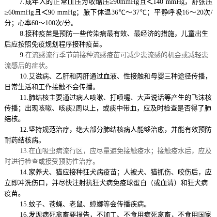
7.成年人的正常血压为收缩压≥90mmHg且
＜
140 mmHg，舒张压
≥60mmHg且
＜
90 mmHg；腋下体温36℃～37℃；平静呼吸16～20次/
分；心率60～100次/分。
8.
接种疫苗是预防一些传染病最有效、最经济的措施，儿童出生
后应按照免疫规划程序接种疫苗。
9.
在流感流行季节前接种流感疫苗可减少患流感的机会或减轻患
流感后的症状。
10.艾滋病、乙肝和丙肝通过血液、性接触和母婴三种途径传播，
日常生活和工作接触不会传播。
11.肺结核主要通过病人咳嗽、打喷嚏、大声说话等产生的飞沫核
传播；出现咳嗽、咳痰2周以上，或痰中带血，应及时检查是否得了肺
结核。
12.
坚持规范治疗，绝大部分肺结核病人能够治愈，并能有效预防
耐药结核病。
13.在血吸虫病流行区，应尽量避免接触疫水；接触疫水后，应及
时进行检查或接受预防性治疗。
14.家养犬、猫应接种狂犬病疫苗；人被犬、猫抓伤、咬伤后，应
立即冲洗伤口，并尽快注射抗狂犬病免疫球蛋白（或血清）和狂犬病
疫苗。
15.蚊子、苍蝇、老鼠、蟑螂等会传播疾病。
16.发现病死禽畜要报告，不加工、不食用病死禽畜，不食用国家