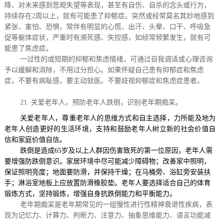
降、对未来感到悲观失望等表现，甚至有自伤、自杀的念头或行为，
持续存在
2
周以上，就有可能患了抑郁症。突然或经常莫名其妙地感到
紧张、害怕、恐惧，常伴有明显的心慌、出汗、头晕、口干、呼吸急
促等躯体症状，严重时有濒死感、失控感，如经常频繁发生，就有可
能患了焦虑症。
一过性的或短期的抑郁和焦虑情绪，可通过自我调适或心理咨询
予以缓解和消除，不用过分担心。如果怀疑自己患有抑郁症和焦虑
症，不要有病耻感，要主动就医。不要歧视抑郁症和焦虑症患者。
21.
关爱老年人，预防老年人跌倒，识别老年期痴呆。
关爱老年人，尊重老年人的思维方式和自主选择，力所能及地为
老年人创造更好的生活环境，支持和鼓励老年人树立新的社会价值自
信和家庭价值自信。
跌倒是造成
65
岁及以上人群因伤害致死的第一位原因，老年人需
要增强防跌倒意识。家居环境中尽可能减少障碍物；改善家中照明，
保证照明亮度；地面要防滑，并保持干燥；在马桶旁、浴缸旁安装扶
手；淋浴室地板上应放置防滑橡胶垫。老年人要选择适合自己的体育
锻炼方式，坚持锻炼，增强自身抗跌倒能力和平衡能力。
老年期痴呆是老年期常见的一组慢性进行性精神衰退性疾病，表
现为记忆力、计算力、判断力、注意力、抽象思维能力、语言功能减