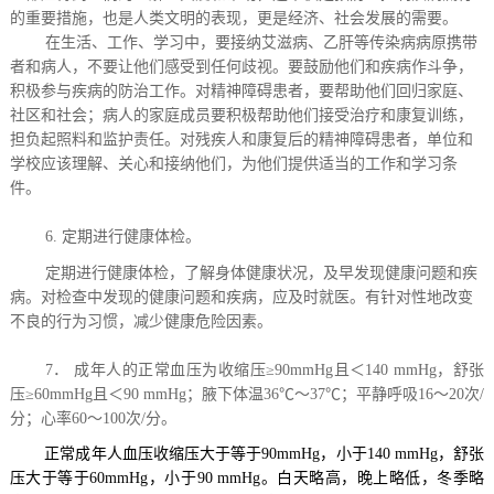
的重要措施，也是人类文明的表现，更是经济、社会发展的需要。
在生活、工作、学习中，要接纳艾滋病、乙肝等传染病病原携带
者和病人，不要让他们感受到任何歧视。要鼓励他们和疾病作斗争，
积极参与疾病的防治工作。对精神障碍患者，要帮助他们回归家庭、
社区和社会；病人的家庭成员要积极帮助他们接受治疗和康复训练，
担负起照料和监护责任。对残疾人和康复后的精神障碍患者，单位和
学校应该理解、关心和接纳他们，为他们提供适当的工作和学习条
件。
6.
定期进行健康体检。
定期进行健康体检，了解身体健康状况，及早发现健康问题和疾
病。对检查中发现的健康问题和疾病，应及时就医。有针对性地改变
不良的行为习惯，减少健康危险因素。
7
．
成年人的正常血压为收缩压
≥
90mmHg
且＜
140 mmHg
，舒张
压
≥
60mmHg
且＜
90 mmHg
；腋下体温
36
℃
～
37
℃
；平静呼吸
16
～
20
次
/
分；心率
60
～
100
次
/
分。
正常成年人血压
收缩压大于等于
90mmHg
，小于
140 mmHg
，舒张
压大于等于
60mmHg
，小于
90 mmHg
。白天略高，晚上略低，冬季略