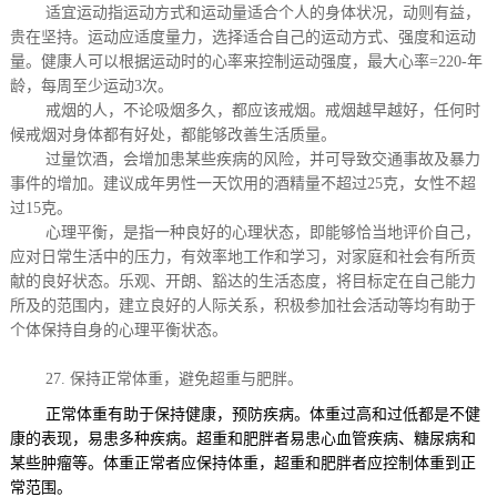
适宜运动指运动方式和运动量适合个人的身体状况，动则有益，
贵在坚持。运动应适度量力，选择适合自己的运动方式、强度和运动
量。健康人可以根据运动时的心率来控制运动强度，
最大心率
=220-
年
龄
，每周至少运动
3
次。
戒烟的人，不论吸烟多久，都应该戒烟。戒烟越早越好，任何时
候戒烟对身体都有好处，都能够改善生活质量。
过量饮酒，会增加患某些疾病的风险，并可导致交通事故及暴力
事件的增加。建议成年男性一天饮用的酒精量不超过
25
克，女性不超
过
15
克。
心理平衡，是指一种良好的心理状态，即能够恰当地评价自己，
应对日常生活中的压力，有效率地工作和学习，对家庭和社会有所贡
献的良好状态。乐观、开朗、豁达的生活态度，将目标定在自己能力
所及的范围内，建立良好的人际关系，积极参加社会活动等均有助于
个体保持自身的心理平衡状态。
27.
保持正常体重，避免超重与肥胖。
正常体重有助于保持健康，预防疾病。体重过高和过低都是不健
康的表现，易患多种疾病。超重和肥胖者易患心血管疾病、糖尿病和
某些肿瘤等。体重正常者应保持体重，超重和肥胖者应控制体重到正
常范围。