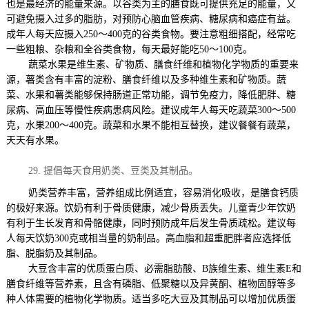
也是最经济的能量来源。以谷类为主的膳食既可提供充足的能量，又
可避免摄入过多的脂肪，对预防心脑血管疾病、糖尿病和癌症有益。
成年人每天应摄入
250
～
400
克的谷类食物。要注意粗细搭配，经常吃
一些粗粮、杂粮和全谷类食物，每天最好能吃
50
～
100
克。
蔬菜水果是维生素、矿物质、膳食纤维和植物化学物质的重要来
源，薯类含有丰富的淀粉、膳食纤维以及多种维生素和矿物质。蔬
菜、水果和薯类能够保持肠道正常功能，调节免疫力，降低肥胖、糖
尿病、高血压等慢性疾病患病风险。建议成年人每天吃蔬菜
300
～
500
克，水果
200
～
400
克。蔬菜和水果不能相互替换，建议餐餐有蔬菜，
天天有水果。
29.
提倡每天食用奶类、豆类及其制品。
奶类营养丰富，营养组成比例适宜，容易消化吸收，是膳食钙质
的极好来源。饮奶有利于骨质健康，减少骨质丢失。儿童青少年饮奶
有利于生长发育和骨骼健康，同时预防成年后发生骨质疏松。建议每
人每天饮奶
300
克或相当量的奶制品。高血脂和超重肥胖者应选择低
脂、脱脂奶及其制品。
大豆含丰富的优质蛋白质、必需脂肪酸、
B
族维生素、维生素
E
和
膳食纤维等营养素，且含有磷脂、低聚糖以及异黄酮、植物固醇等多
种人体需要的植物化学物质。适当多吃大豆及其制品可以增加优质蛋