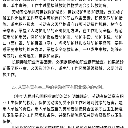
毒、苯中毒等。工作中过量接触放射性物质则会引起放射病。
劳动者必须具有自我保护意识、自我防护知识和技能，要主动了
解工作岗位和工作环境中可能存在的职业危害因素，积极采取防护措
施，避免职业损害。劳动者必须严格遵守各项劳动操作规程，树立安
全意识，掌握个人防护用品的正确使用方法，在工作期间全程、规范
使用防护用品，例如防护帽或者防护服、防护手套、防护眼镜、防护
口（面）罩、防护耳罩（塞）、呼吸防护器和皮肤防护用品等。要熟
悉常见事故的处理方法，掌握安全急救知识。一旦发生事故，能够正
确应对，正确逃生、自救和互救。
长期接触职业有害因素，必须定期参加职业健康检查。如果被诊
断得了职业病，必须及时治疗，避免与工作环境继续接触，必要时调
换工作。
25.
从事有毒有害工种的劳动者享有职业保护的权利。
《中华人民共和国职业病防治法》明确规定，劳动者依法享有职
业卫生保护的权利。保护劳动者免受不良工作环境对健康的危害，是
用人单位的责任。用人单位应当为劳动者创造符合国家职业卫生标准
和卫生要求的工作环境和条件，并采取措施保障劳动者获得职业卫生
保护。
职业保护的主要保障措施包括：用人单位必须和劳动者签订劳动