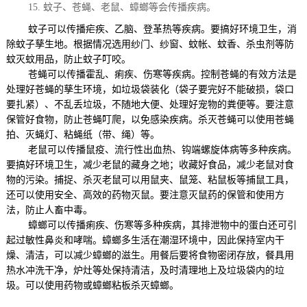
15.
蚊子、苍蝇、老鼠、蟑螂等会传播疾病。
蚊子可以传播疟疾、乙脑、登革热等疾病。要搞好环境卫生，消
除蚊子孳生地。根据情况选用纱门、纱窗、蚊帐、蚊香、杀虫剂等防
蚊灭蚊用品，防止蚊子叮咬。
苍蝇可以传播霍乱、痢疾、伤寒等疾病。控制苍蝇的有效方法是
处理好苍蝇的孳生环境，如垃圾袋装化（袋子要完好不能破损，袋口
要扎紧）、不乱丢垃圾，不随地大便、处理好宠物的粪便等。要注意
保管好食物，防止苍蝇叮爬，以免感染疾病。杀灭苍蝇可以使用苍蝇
拍、灭蝇灯、粘蝇纸（带、绳）等。
老鼠可以传播鼠疫、流行性出血热、钩端螺旋体病等多种疾病。
要搞好环境卫生，减少老鼠的藏身之地；收藏好食品，减少老鼠对食
物的污染。捕捉、杀灭老鼠可以用鼠夹、鼠笼、粘鼠板等捕鼠工具，
还可以使用安全、高效的药物灭鼠。要注意灭鼠药的保管和使用方
法，防止人畜中毒。
蟑螂可以传播痢疾、伤寒等多种疾病，其排泄物中的蛋白还可引
起过敏性鼻炎和哮喘。蟑螂多生活在潮湿环境中，因此保持室内干
燥、清洁，可以减少蟑螂的滋生。用餐后要将食物密闭存放，餐具用
热水冲
洗
干净，炉灶等处保持清洁，及时清理地上及垃圾袋内的垃
圾。可以使用药物或蟑螂粘板杀灭蟑螂。