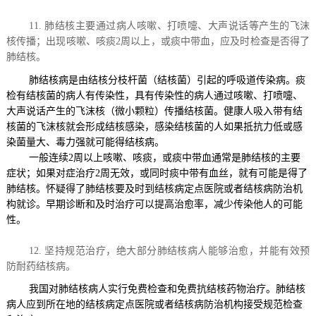
11.
肺结核主要通过病人咳嗽、打喷嚏、大声说话等产生的飞沫
核传播；出现咳嗽、咳痰
2
周以上，或痰中带血，应及时检查是否得了
肺结核。
肺结核病是由结核分枝杆菌（结核菌）引起的呼吸道传染病。痰
检有结核菌的病人有传染性，具有传染性的病人通过咳嗽、打喷嚏、
大声说话产生的飞沫核（微小颗粒）传播结核菌。健康人吸入带有结
核菌的飞沫核就会形成结核感染，感染结核菌的人如果抵抗力低或感
染菌量大、毒力强就可能得结核病。
一般连续
2
周以上咳嗽、咳痰，或痰中带血通常是肺结核的主要
症状；如果对症治疗
2
周无效，或同时痰中带有血丝，就有可能是得了
肺结核。怀疑得了肺结核要及时到结核病定点医院或者结核病防治机
构就诊。早期诊断和及时治疗可以提高治愈率，减少传染他人的可能
性。
12.
坚持规范治疗，绝大部分肺结核病人能够治愈，并能有效预
防耐药结核病。
我国对肺结核病人实行免费检查和免费抗结核药物治疗。肺结核
病人应到所在地的结核病定点医院或者结核病防治机构接受规范检查