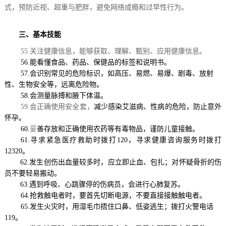
式，预防近视、超重与肥胖，避免网络成瘾和过早性行为。
三、基本技能
55.关注健康信息，能够获取、理解、甄别、应用健康信息。
56.能看懂食品、药品、保健品的标签和说明书。
57.会识别常见的危险标识，如高压、易燃、易爆、剧毒、放射
性、生物安全等，远离危险物。
58.
会测量脉搏和腋下体温。
59.会正确使用安全套，
减少感染艾滋病、性病的危险，防止意外
怀孕。
60.
妥
善存放和正确使用农药等有毒物品，谨防儿童接触。
61.寻求紧急医疗救助
时拨打
120，寻求健康咨询服务时拨打
12320。
62.
发生创伤出血量较多时，应立即止血、包扎；对怀疑骨折的伤
员不要轻易搬动。
63.
遇到呼吸、心跳骤停的伤病员，会进行心肺复苏。
64.抢救触电者时，要首先切断电源，不要直接接触触电者。
65.发生火灾时，用湿毛巾捂住口鼻、低姿逃生；拨打火警电话
119。